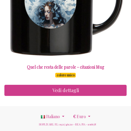
Quel che resta delle parole - citazioni Mug
colore unico
Vedi dettagli
Italiano
€
Euro
HOPLIX SRL P.I.: 09217461210 - REA: NA - 1016678