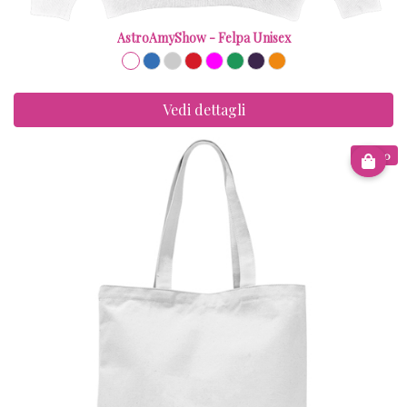
AstroAmyShow - Felpa Unisex
Vedi dettagli
€ 8.00