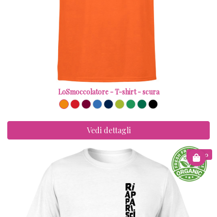
LoSmoccolatore - T-shirt - scura
Vedi dettagli
€ 15.00