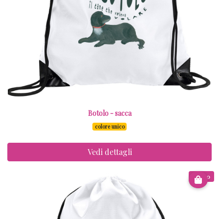
Botolo - sacca
colore unico
Vedi dettagli
€ 8.00