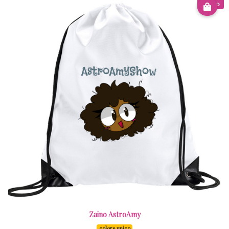
€ 8.00
Zaino AstroAmy
colore unico