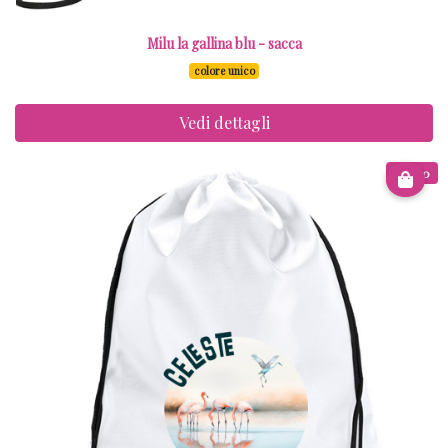
Milu la gallina blu - sacca
colore unico
Vedi dettagli
€ 8.00