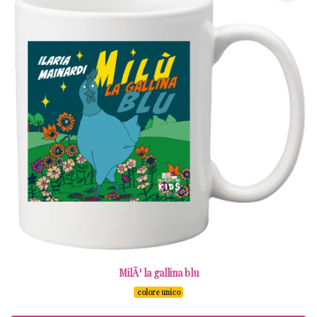
MilÃ¹ la gallina blu
colore unico