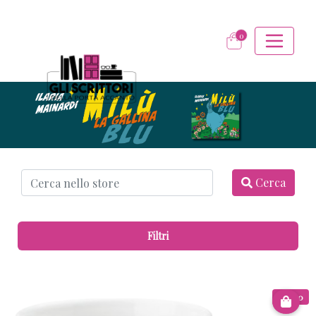
0
Cerca
Filtri
€ 8.00