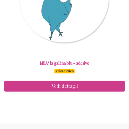
MilÃ¹ la gallina blu - adesivo
colore unico
Vedi dettagli