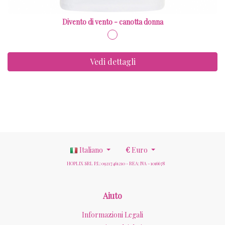
Divento di vento - canotta donna
Vedi dettagli
Italiano
€
Euro
HOPLIX SRL P.I.: 09217461210 - REA: NA - 1016678
Aiuto
Informazioni Legali