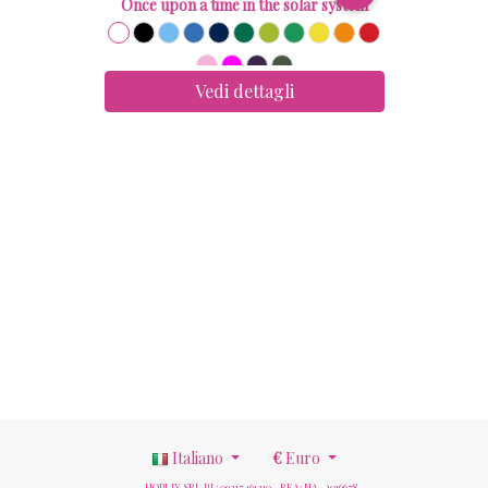
Once upon a time in the solar system
Vedi dettagli
Italiano
€
Euro
HOPLIX SRL P.I.: 09217461210 - REA: NA - 1016678