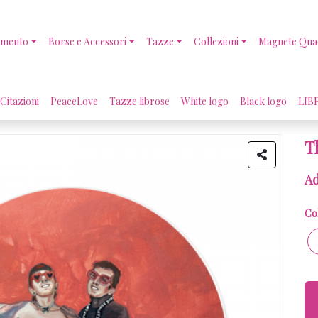
amento
Borse e Accessori
Tazze
Collezioni
Magnete Qua
Citazioni
PeaceLove
Tazze librose
White logo
Black logo
LIB
T
Ad
Co