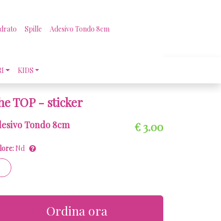
drato
Spille
Adesivo Tondo 8cm
RI
KIDS
he TOP - sticker
esivo Tondo 8cm
€ 3.00
lore:
Nd
Ordina ora