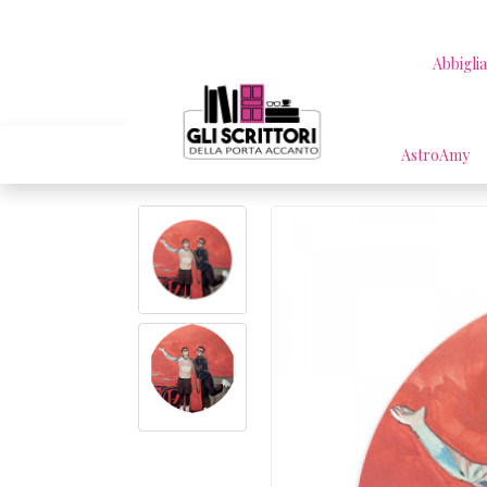
Abbigli
AstroAmy