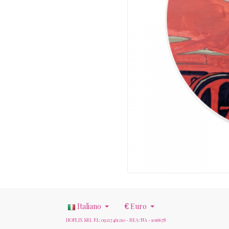
Italiano
€
Euro
HOPLIX SRL P.I.: 09217461210 - REA: NA - 1016678