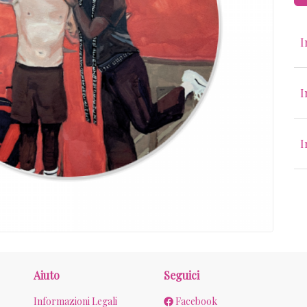
I
I
I
Aiuto
Seguici
Informazioni Legali
Facebook