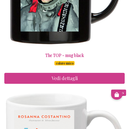
The TOP - mug black
colore unico
Vedi dettagli
€ 8.00