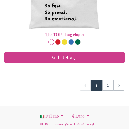
The TOP - bag clique
Vedi dettagli
«
1
2
»
Italiano
€
Euro
HOPLIX SRL P.I.: 09217461210 - REA: NA - 1016678