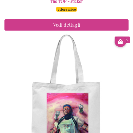
The TOP - sticker
colore unico
Vedi dettagli
€ 9.00