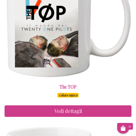
The TOP
colore unico
Vedi dettagli
€ 8.00