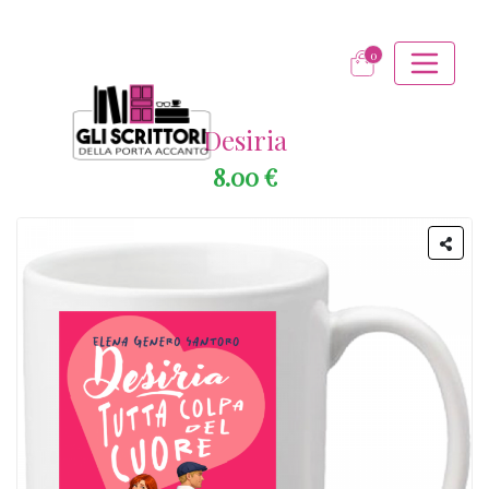
0
Desiria
8.00 €