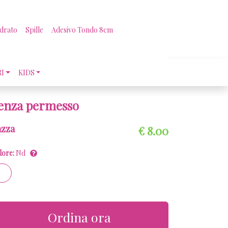
drato
Spille
Adesivo Tondo 8cm
RI
KIDS
enza permesso
azza
€ 8.00
lore:
Nd
Ordina ora