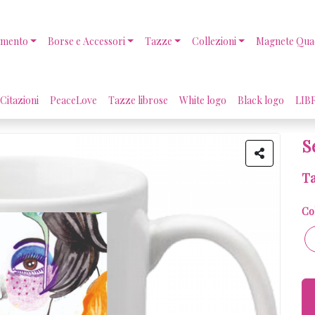
amento
Borse e Accessori
Tazze
Collezioni
Magnete Qua
Citazioni
PeaceLove
Tazze librose
White logo
Black logo
LIB
S
T
Co