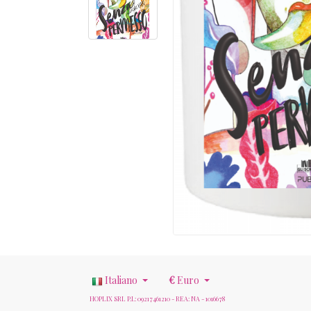
Italiano
€
Euro
HOPLIX SRL P.I.: 09217461210 - REA: NA - 1016678