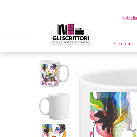
Abbigli
AstroAmy